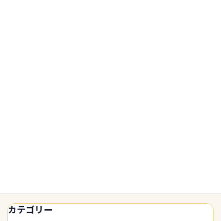
小規模事業者持続化補助金でつまずき
補助金・資金調達
やすいポイント｜申請前に確認したい
注意点
2026年5月6日
技人国ビザの申請で確認したい最新案
技術・人文知識・国際業
内｜2026年4月15日以降の提出書類等
務
について
2026年5月1日
小規模事業者持続化補助金は次回公募
補助金・資金調達
前から準備を｜締切後に見直したい申
請準備のポイント
2026年4月30日
カテゴリー