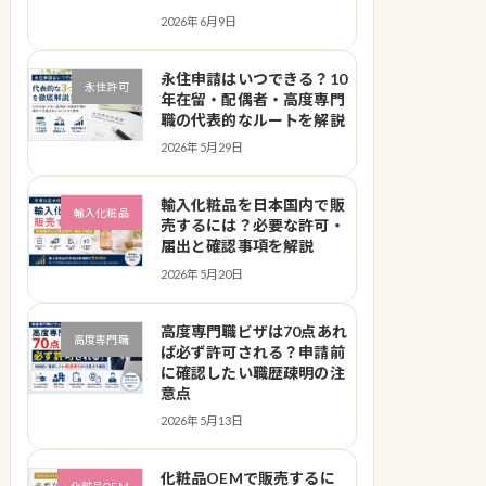
2026年6月9日
永住申請はいつできる？10
永住許可
年在留・配偶者・高度専門
職の代表的なルートを解説
2026年5月29日
輸入化粧品を日本国内で販
輸入化粧品
売するには？必要な許可・
届出と確認事項を解説
2026年5月20日
高度専門職ビザは70点あれ
高度専門職
ば必ず許可される？申請前
に確認したい職歴疎明の注
意点
2026年5月13日
化粧品OEMで販売するに
化粧品OEM