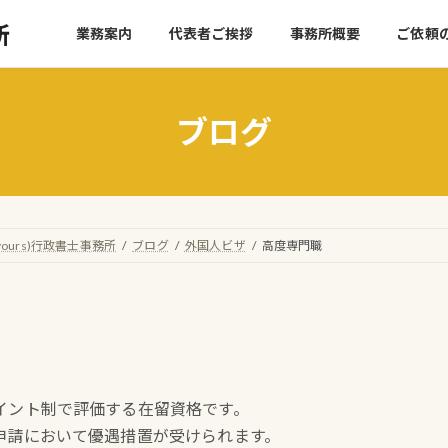
所
業務案内
代表者ご挨拶
事務所概要
ご依頼
ブログ
urs)行政書士事務所
ブログ
外国人ビザ
高度専門職
イント制で評価する在留資格です。
申請において優遇措置が受けられます。