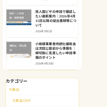
技人国ビザの申請で確認し
技術・人文知
たい最新案内｜2026年4月
識・国際業務
15日以降の提出書類等につ
いて
2026年5月1日
小規模事業者持続化補助金
補助金・資金調
は次回公募前から準備を｜
達
締切後に見直したい申請準
備のポイント
2026年4月30日
カテゴリー
化粧品
化粧品OEM