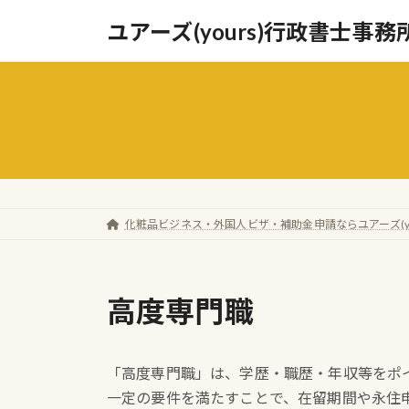
コ
ナ
ユアーズ(yours)行政書士事務
ン
ビ
テ
ゲ
ン
ー
ツ
シ
へ
ョ
ス
ン
キ
に
ッ
移
化粧品ビジネス・外国人ビザ・補助金申請ならユアーズ(yo
プ
動
高度専門職
「高度専門職」は、学歴・職歴・年収等をポ
一定の要件を満たすことで、在留期間や永住