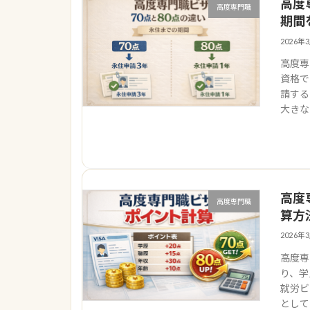
高度
高度専門職
期間
2026年
高度専
資格で
請する
大きな
高度
高度専門職
算方
2026年
高度専
り、学
就労ビ
として