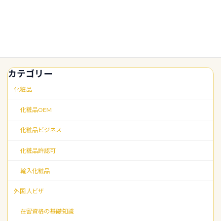
小規模事業者持続化補助金は次回公募
補助金・資金調達
前から準備を｜締切後に見直したい申
請準備のポイント
2026年4月30日
カテゴリー
化粧品
化粧品OEM
化粧品ビジネス
化粧品許認可
輸入化粧品
外国人ビザ
在留資格の基礎知識